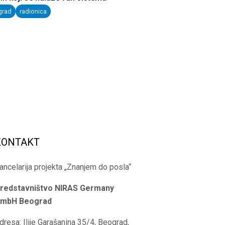
grad
radionica
KONTAKT
ancelarija projekta „Znanjem do posla“
redstavništvo NIRAS Germany
mbH
Beograd
dresa: Ilije Garašanina 35/4, Beograd,