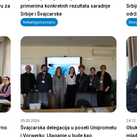
vu za
primerima konkretnih rezultata saradnje
Srbij
Srbije i Švajcarske
održ
Nekategorizovano
Beo
05.03.2026.
24.12
erno
Švajcarska delegacija u poseti Uniprometu
Obuk
i Vorwerku: Ulaganje u ljude kao
mlad