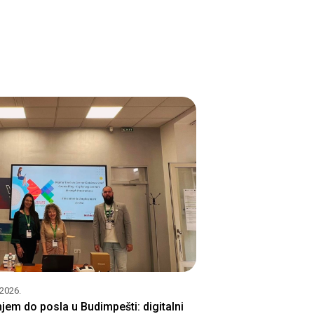
.2026.
jem do posla u Budimpešti: digitalni