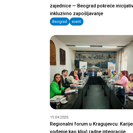
zajednice — Beograd pokreće inicijati
inkluzivno zapošljavanje
Beograd
event
15.04.2026.
Regionalni forum u Kragujevcu: Karij
vođenje kao ključ radne integracije