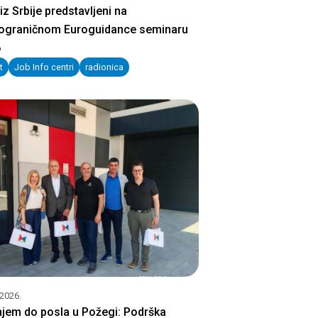
 iz Srbije predstavljeni na
ograničnom Euroguidance seminaru
6
t
Job Info centri
radionica
.2026.
jem do posla u Požegi: Podrška