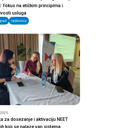
i: fokus na etičkim principima i
ivosti usluga
grad
radionica
.2025.
a za dosezanje i aktivaciju NEET
ih koji se nalaze van sistema