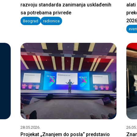
razvoju standarda zanimanja usklađenih
alati
sa potrebama privrede
prek
202
Beograd
radionica
even
28.05.2026.
26.05
Projekat „Znanjem do posla“ predstavio
Znan