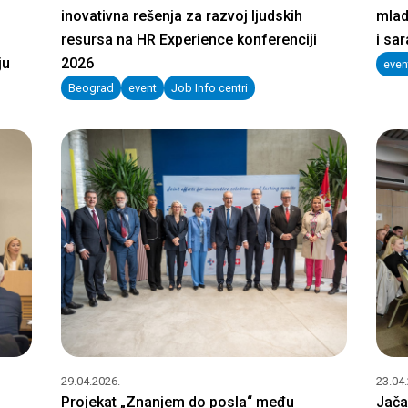
inovativna rešenja za razvoj ljudskih
mlad
resursa na HR Experience konferenciji
i sa
ju
2026
even
Beograd
event
Job Info centri
29.04.2026.
23.04
Projekat „Znanjem do posla“ među
Jača