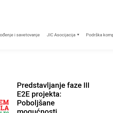
vođenje i savetovanje
JIC Asocijacija
Podrška kom
Predstavljanje faze III
E2E projekta:
Poboljšane
mogućnosti