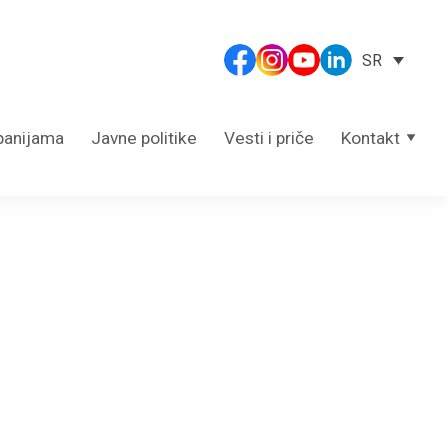
SR
panijama
Javne politike
Vesti i priče
Kontakt