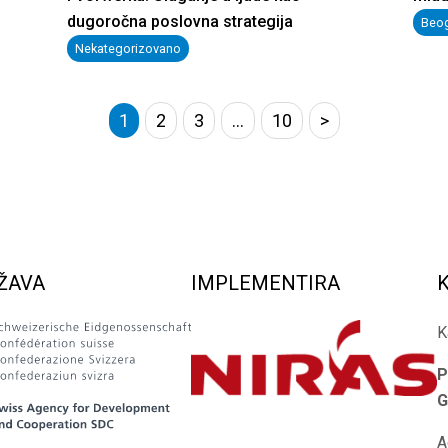
dugoročna poslovna strategija
Beo
Nekategorizovano
1
2
3
…
10
>
ŽAVA
IMPLEMENTIRA
K
P
G
A