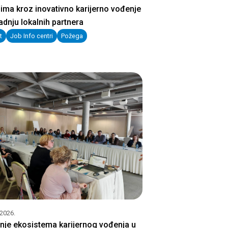
ima kroz inovativno karijerno vođenje
radnju lokalnih partnera
t
Job Info centri
Požega
.2026.
nje ekosistema karijernog vođenja u