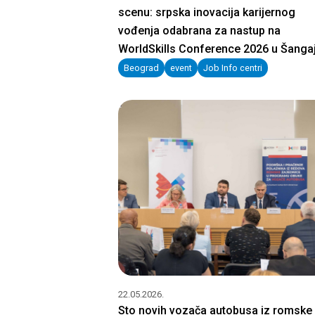
scenu: srpska inovacija karijernog
vođenja odabrana za nastup na
WorldSkills Conference 2026 u Šanga
Beograd
event
Job Info centri
22.05.2026.
Sto novih vozača autobusa iz romske