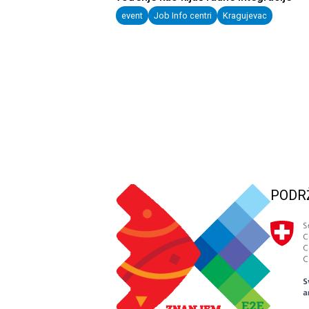
event
Job Info centri
Kragujevac
PODR