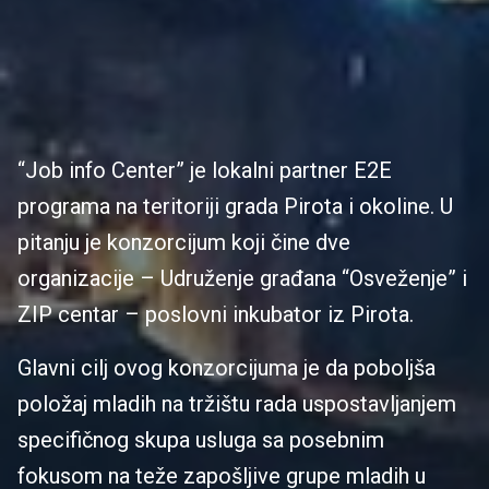
“Job info Center” je lokalni partner E2E
programa na teritoriji grada Pirota i okoline. U
pitanju je konzorcijum koji čine dve
organizacije – Udruženje građana “Osveženje” i
ZIP centar – poslovni inkubator iz Pirota.
Glavni cilj ovog konzorcijuma je da poboljša
položaj mladih na tržištu rada uspostavljanjem
specifičnog skupa usluga sa posebnim
fokusom na teže zapošljive grupe mladih u