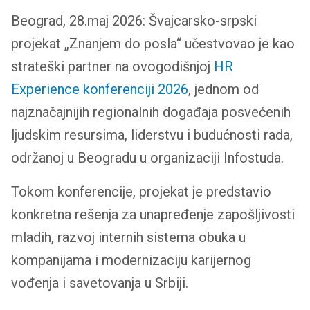
Beograd, 28.maj 2026: Švajcarsko-srpski
projekat „Znanjem do posla“ učestvovao je kao
strateški partner na ovogodišnjoj
HR
Experience konferenciji 2026
, jednom od
najznačajnijih regionalnih događaja posvećenih
ljudskim resursima, liderstvu i budućnosti rada,
održanoj u Beogradu u organizaciji Infostuda.
Tokom konferencije, projekat je predstavio
konkretna rešenja za unapređenje zapošljivosti
mladih, razvoj internih sistema obuka u
kompanijama i modernizaciju karijernog
vođenja i savetovanja u Srbiji.