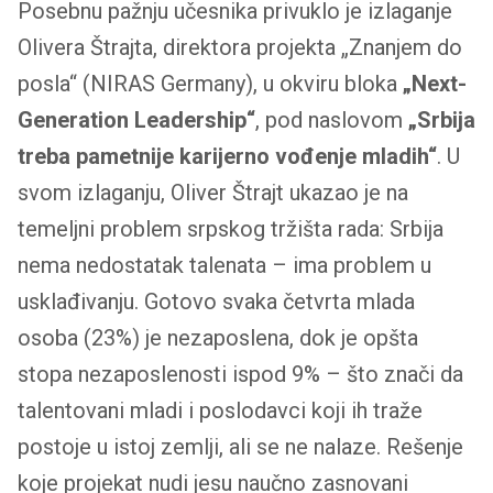
Posebnu pažnju učesnika privuklo je izlaganje
Olivera Štrajta, direktora projekta „Znanjem do
posla“ (NIRAS Germany), u okviru bloka
„Next-
Generation Leadership“
, pod naslovom
„Srbija
treba pametnije karijerno vođenje mladih“
. U
svom izlaganju, Oliver Štrajt ukazao je na
temeljni problem srpskog tržišta rada: Srbija
nema nedostatak talenata – ima problem u
usklađivanju. Gotovo svaka četvrta mlada
osoba (23%) je nezaposlena, dok je opšta
stopa nezaposlenosti ispod 9% – što znači da
talentovani mladi i poslodavci koji ih traže
postoje u istoj zemlji, ali se ne nalaze. Rešenje
koje projekat nudi jesu naučno zasnovani