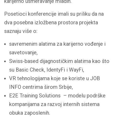
karijerno usmeravanje mladih.
Posetioci konferencije imali su priliku da na
dva posebna izložbena prostora projekta
saznaju više o:
savremenim alatima za karijerno vođenje i
savetovanje,
Swiss-based dijagnostičkim alatima kao što
su Basic Check, IdentyFi i WayFi,
VR tehnologijama koje se koriste u JOB
INFO centrima širom Srbije,
E2E Training Solutions – modelu podrške
kompanijama za razvoj internih sistema
obuka zaposlenih.