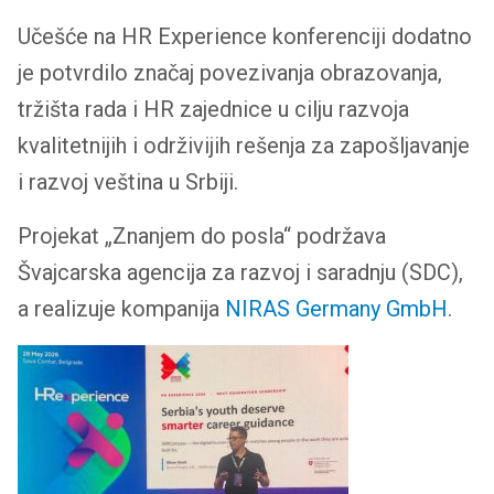
Učešće na HR Experience konferenciji dodatno
je potvrdilo značaj povezivanja obrazovanja,
tržišta rada i HR zajednice u cilju razvoja
kvalitetnijih i održivijih rešenja za zapošljavanje
i razvoj veština u Srbiji.
Projekat „Znanjem do posla“ podržava
Švajcarska agencija za razvoj i saradnju (SDC),
a realizuje kompanija
NIRAS Germany GmbH
.