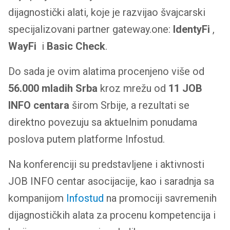
dijagnostički alati, koje je razvijao švajcarski
specijalizovani partner gateway.one:
IdentyFi
,
WayFi
i
Basic Check
.
Do sada je ovim alatima procenjeno više od
56.000 mladih Srba
kroz mrežu od
11 JOB
INFO centara
širom Srbije, a rezultati se
direktno povezuju sa aktuelnim ponudama
poslova putem platforme Infostud.
Na konferenciji su predstavljene i aktivnosti
JOB INFO centar asocijacije, kao i saradnja sa
kompanijom
Infostud
na promociji savremenih
dijagnostičkih alata za procenu kompetencija i