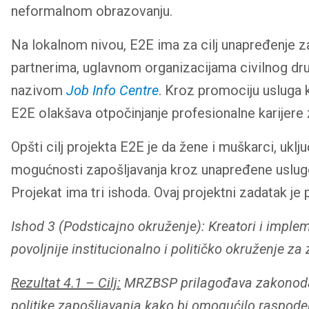
neformalnom obrazovanju.
Na lokalnom nivou, E2E ima za cilj unapređenje za
partnerima, uglavnom organizacijama civilnog društ
nazivom
Job Info Centre
. Kroz promociju usluga k
E2E olakšava otpočinjanje profesionalne karijere 
Opšti cilj projekta E2E je da žene i muškarci, uključ
mogućnosti zapošljavanja kroz unapređene usluge 
Projekat ima tri ishoda. Ovaj projektni zadatak je
Ishod 3 (Podsticajno okruženje): Kreatori i imple
povoljnije institucionalno i političko okruženje za 
Rezultat 4.1 – Cilj:
MRZBSP prilagođava zakonodavn
politike zapošljavanja kako bi omogućilo raspode