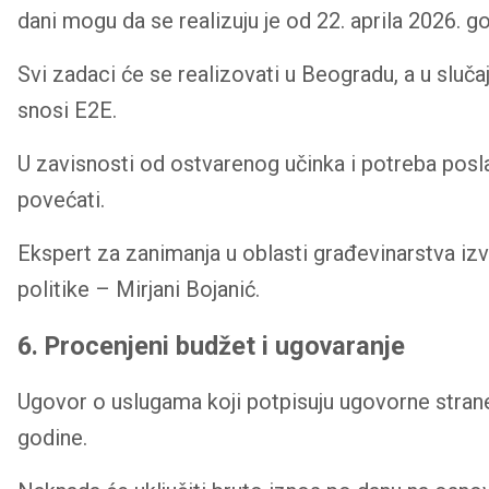
dani mogu da se realizuju je od 22. aprila 2026. g
Svi zadaci će se realizovati u Beogradu, a u sluč
snosi E2E.
U zavisnosti od ostvarenog učinka i potreba posla
povećati.
Ekspert za zanimanja u oblasti građevinarstva i
politike – Mirjani Bojanić.
6. Procenjeni budžet i ugovaranje
Ugovor o uslugama koji potpisuju ugovorne strane 
godine.