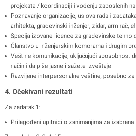
projekata / koordinaciji i vođenju zaposlenih na 
Poznavanje organizacije, uslova rada i zadataka 
arhitekta, građevinski inženjer, zidar, armirač, el
Specijalizovane licence za građevinske tehnolog
Članstvo u inženjerskim komorama i drugim pr
Veštine komunikacije, uključujući sposobnost d
način i da piše jasne i sažete izveštaje
Razvijene interpersonalne veštine, posebno za s
4. Očekivani rezultati
Za zadatak 1:
Prilagođeni upitnici o zanimanjima za izabrana 