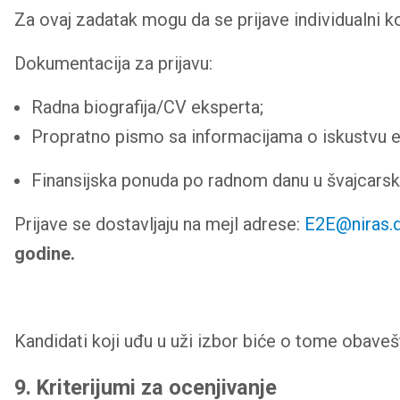
Za ovaj zadatak mogu da se prijave individualni ko
Dokumentacija za prijavu:
Radna biografija/CV eksperta;
Propratno pismo sa informacijama o iskustvu eksp
Finansijska ponuda po radnom danu u švajcars
Prijave se dostavljaju na mejl adrese:
E2E@niras.
godine.
Kandidati koji uđu u uži izbor biće o tome obave
9. Kriterijumi za ocenjivanje