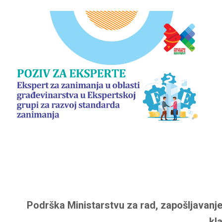
Podrška Ministarstvu za rad, zapošljavanje
kl