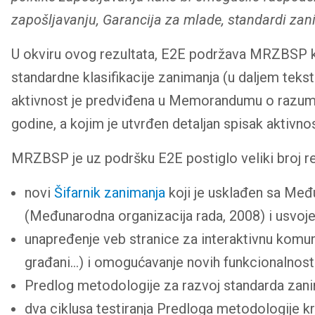
zapošljavanju, Garancija za mlade, standardi zan
U okviru ovog rezultata, E2E podržava MRZBSP ka
standardne klasifikacije zanimanja (u daljem teks
aktivnost je predviđena u Memorandumu o razum
godine, a kojim je utvrđen detaljan spisak aktivn
MRZBSP je uz podršku E2E postiglo veliki broj re
novi
Šifarnik zanimanja
koji je usklađen sa Me
(Međunarodna organizacija rada, 2008) i usvoje
unapređenje veb stranice za interaktivnu komuni
građani…) i omogućavanje novih funkcionalnost
Predlog metodologije za razvoj standarda zani
dva ciklusa testiranja Predloga metodologije k