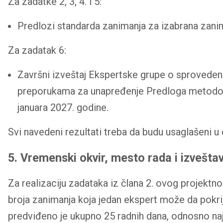
Za zadatke 2, 3, 4. i 5:
Predlozi standarda zanimanja za izabrana zani
Za zadatak 6:
Završni izveštaj Ekspertske grupe o sproveden
preporukama za unapređenje Predloga metodolog
januara 2027. godine.
Svi navedeni rezultati treba da budu usaglašeni u
5. Vremenski okvir, mesto rada i izvešta
Za realizaciju zadataka iz člana 2. ovog projekt
broja zanimanja koja jedan ekspert može da pokr
predviđeno je ukupno 25 radnih dana, odnosno naj