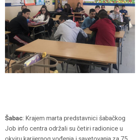
Šabac
: Krajem marta predstavnici šabačkog
Job info centra održali su četiri radionice u
okviru karijernog vođenja i savetovanja za 75