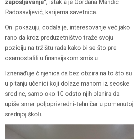
zapošljavanje“
, istakla je Gordana Mandić
Radosavljević, karijerna savetnica.
Oni pokazuju, dodala je, interesovanje već jako
rano da kroz preduzetništvo traže svoju
poziciju na tržištu rada kako bi se što pre
osamostalili u finansijskom smislu
Iznenađuje činjenica da bez obzira na to što su
u pitanju učenici koji dolaze mahom iz seoske
sredine, samo oko 10 odsto njih planira da
upiše smer poljoprivredni-tehničar u pomenutoj
srednjoj školi.