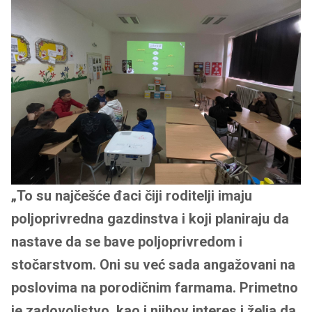
„To su najčešće đaci čiji roditelji imaju
poljoprivredna gazdinstva i koji planiraju da
nastave da se bave poljoprivredom i
stočarstvom. Oni su već sada angažovani na
poslovima na porodičnim farmama. Primetno
je zadovoljstvo, kao i njihov interes i želja da