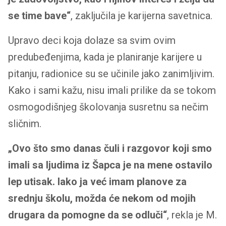
se time bave“
, zaključila je karijerna savetnica.
Upravo deci koja dolaze sa svim ovim
predubeđenjima, kada je planiranje karijere u
pitanju, radionice su se učinile jako zanimljivim.
Kako i sami kažu, nisu imali prilike da se tokom
osmogodišnjeg školovanja susretnu sa nečim
sličnim.
„Ovo što smo danas čuli i razgovor koji smo
imali sa ljudima iz Šapca je na mene ostavilo
lep utisak. Iako ja već imam planove za
srednju školu, možda će nekom od mojih
drugara da pomogne da se odluči“
, rekla je M.