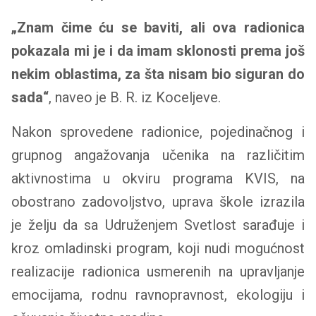
„Znam čime ću se baviti, ali ova radionica
pokazala mi je i da imam sklonosti prema još
nekim oblastima, za šta nisam bio siguran do
sada“
, naveo je B. R. iz Koceljeve.
Nakon sprovedene radionice, pojedinačnog i
grupnog angažovanja učenika na različitim
aktivnostima u okviru programa KVIS, na
obostrano zadovoljstvo, uprava škole izrazila
je želju da sa Udruženjem Svetlost sarađuje i
kroz omladinski program, koji nudi mogućnost
realizacije radionica usmerenih na upravljanje
emocijama, rodnu ravnopravnost, ekologiju i