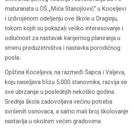
maturanata u OŠ „Mića Stanojlović“ u Koceljevi
i izdvojenom odeljenju ove škole u Draginju,
tokom kojih su pokazali veliko interesovanje i
odlučnost za nastavak karijernog planiranja u
smeru preduzetništva i nastavka porodičnog
posla.
Opština Koceljeva, na razmeđi Šapca i Valjeva,
koju naseljava blizu 5.000 stanovnika, razvija se
sve ubrzanije u poslednjih nekoliko godina.
Srednja škola zadovoljava većinu potreba
svršenih osnovaca, a samo mali broj školovanje
nastavlja u okolnim većim gradovima.