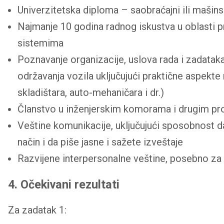
Univerzitetska diploma – saobraćajni ili mašins
Najmanje 10 godina radnog iskustva u oblasti pre
sistemima
Poznavanje organizacije, uslova rada i zadataka 
održavanja vozila uključujući praktične aspekt
skladištara, auto-mehaničara i dr.)
Članstvo u inženjerskim komorama i drugim pr
Veštine komunikacije, uključujući sposobnost d
način i da piše jasne i sažete izveštaje
Razvijene interpersonalne veštine, posebno za s
4. Očekivani rezultati
Za zadatak 1: