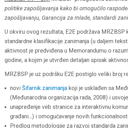
politike zapošljavanja kako bi omogućilo raspode
zapošljavanju, Garancija za mlade, standardi zan
U okviru ovog rezultata, E2E podržava MRZBSP ka
standardne klasifikacije zanimanja (u daljem teks
aktivnost je predviđena u Memorandumu o razum
godine, a kojim je utvrđen detaljan spisak aktivn
MRZBSP je uz podršku E2E postiglo veliki broj re
novi
Šifarnik zanimanja
koji je usklađen sa Me
(Međunarodna organizacija rada, 2008) i usvoje
unapređenje veb stranice za interaktivnu komuni
građani…) i omogućavanje novih funkcionalnost
Predlog metodologije za razvoj standarda zani