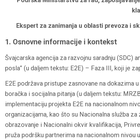
kl
Ekspert za zanimanja u oblasti prevoza i s
1. Osnovne informacije i kontekst
Švajcarska agencija za razvojnu saradnju (SDC)
posla” (u daljem tekstu: E2E) – Faza III, koji je z
E2E podržava pristupe zasnovane na dokazima u pol
boračka i socijalna pitanja (u daljem tekstu: MRZB
implementaciju projekta E2E na nacionalnom nivou
organizacijama, kao što su Nacionalna služba za za
obrazovanje i Nacionalni okvir kvalifikacija, Priv
pruža podršku partnerima na nacionalnom nivou u