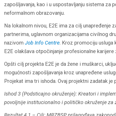
zapošljavanja, kao i u uspostavljanju sistema za 
neformalnom obrazovanju.
Na lokalnom nivou, E2E ima za cilj unapređenje za
partnerima, uglavnom organizacijama civilnog društ
nazivom
Job Info Centre
. Kroz promociju usluga k
E2E olakšava otpočinjanje profesionalne karijere 
Opšti cilj projekta E2E je da žene i muškarci, uključ
mogućnosti zapošljavanja kroz unapređene usluge 
Projekat ima tri ishoda. Ovaj projektni zadatak je
Ishod 3 (Podsticajno okruženje): Kreatori i imple
povoljnije institucionalno i političko okruženje za 
Rezultat 4.1 – Cilj:
MRZBSP prilagođava zakonodavn