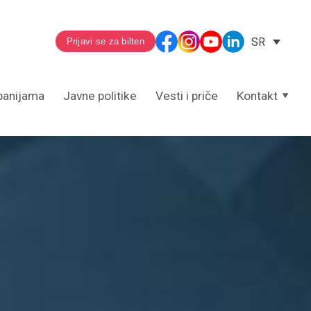
SR
Prijavi se za bilten
panijama
Javne politike
Vesti i priče
Kontakt